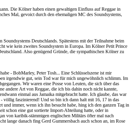
ann. Die Kölner haben einen gewaltigen Einfluss auf Reggae in
anches Mal, gevoict durch den ehemaligen MC des Soundsystems,
en Soundsystems Deutschlands. Spätestens mit der Teilnahme beim
ht wie kein zweites Soundsystem in Europa. Im Kölner Petit Prince
nz Deutschland. Also genügend Gründe, die sympathischen Kölner zu
 habe - BobMarley, Peter Tosh... Eine Schlüsselszene ist mir
pen irgendwie gut, sein Tod war für mich ungewöhnlich schlimm. Im
 abgegangen. Wir waren eine Posse von Leuten, die sich über das
ine andere Art von Reggae, die ich bis dahin noch nicht kannte,
ndwann einmal aus Jamaika mitgebracht hatte. Ich glaube, das war
völlig faszinierend! Und so bin ich dann halt mit 16, 17 in das
t und immer, wenn ich ihn besucht habe, hing ich den ganzen Tag in
t schon eine gut sortierte Import-Abteilung hatte, oder in
an von karibik-stämmigen englischen Militärs öfter mal nach
icht lange danach fing Gerd Gummersbach auch schon an, im Rose