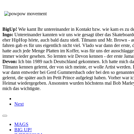
BigUp!
Wie kamt Ihr untereinander in Kontakt bzw. wie kam es zu 
Ingo:
Untereinander kannten wir uns wie gesagt über das Skateboarde
eher HipHop hörte, auch bald dazu stieß. Tilmann und Mr. Brown - 
fahren gab es für uns eigentlich nicht viel. Vlado war dann der erste,
hatte auch jede Menge Platten im Koffer, was für uns der ausschlagg
immer wieder gesehen. So lernten wir Devon kennen - der erste Jama
Devon:
Ich bin 1989 nach Deutschland gekommen. Ich hatte mich d
Tilmann kennen gelernt, der von sich meinte, er wolle Artist werden. 
war dann entweder bei Gerd Gummersbach oder bei den so genannten 
gelernt, die später auch im Petit Prince aufgelegt haben. Vorher war
Heimat wiedergegeben. Ansonsten wurden höchstens mal Bob Marley od
mich das wichtigste.
Next
MAGS
BIG UP!