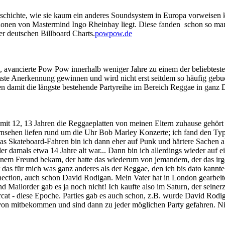
chichte, wie sie kaum ein anderes Soundsystem in Europa vorweisen k
ktionen von Mastermind Ingo Rheinbay liegt. Diese fanden schon so m
r deutschen Billboard Charts.
powpow.de
avancierte Pow Pow innerhalb weniger Jahre zu einem der beliebtest
te Anerkennung gewinnen und wird nicht erst seitdem so häufig gebuc
hren damit die längste bestehende Partyreihe im Bereich Reggae in ga
h mit 12, 13 Jahren die Reggaeplatten von meinen Eltern zuhause gehört
nsehen liefen rund um die Uhr Bob Marley Konzerte; ich fand den Ty
h das Skateboard-Fahren bin ich dann eher auf Punk und härtere Sachen
r damals etwa 14 Jahre alt war... Dann bin ich allerdings wieder auf e
inem Freund bekam, der hatte das wiederum von jemandem, der das irge
as für mich was ganz anderes als der Reggae, den ich bis dato kannte - 
ction, auch schon David Rodigan. Mein Vater hat in London gearbeite
ilorder gab es ja noch nicht! Ich kaufte also im Saturn, der seinerzei
at - diese Epoche. Parties gab es auch schon, z.B. wurde David Rodig
on mitbekommen und sind dann zu jeder möglichen Party gefahren. N