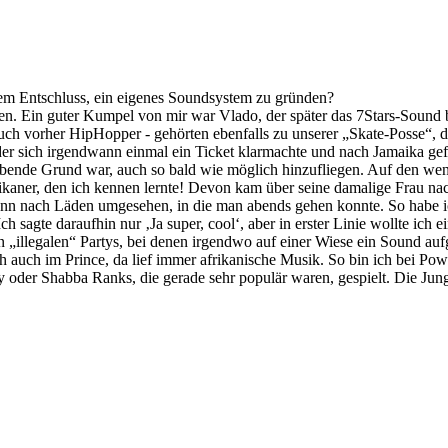
dem Entschluss, ein eigenes Soundsystem zu gründen?
n. Ein guter Kumpel von mir war Vlado, der später das 7Stars-Sound be
auch vorher HipHopper - gehörten ebenfalls zu unserer „Skate-Posse“
 der sich irgendwann einmal ein Ticket klarmachte und nach Jamaika gefl
ebende Grund war, auch so bald wie möglich hinzufliegen. Auf den weni
ikaner, den ich kennen lernte! Devon kam über seine damalige Frau na
ann nach Läden umgesehen, in die man abends gehen konnte. So habe 
Ich sagte daraufhin nur ‚Ja super, cool‘, aber in erster Linie wollte i
„illegalen“ Partys, bei denen irgendwo auf einer Wiese ein Sound a
 ich auch im Prince, da lief immer afrikanische Musik. So bin ich bei 
er Shabba Ranks, die gerade sehr populär waren, gespielt. Die Jungs 