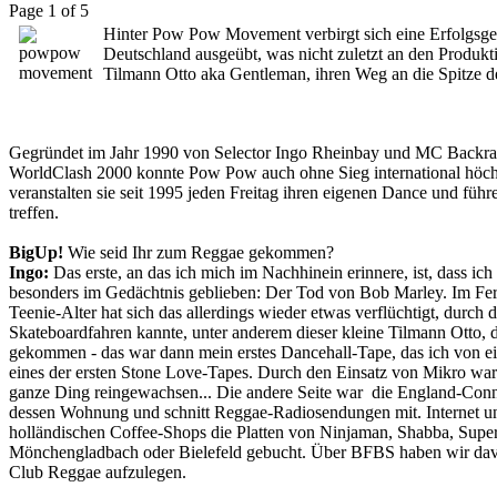
Page 1 of 5
Hinter Pow Pow Movement verbirgt sich eine Erfolgsges
Deutschland ausgeübt, was nicht zuletzt an den Produ
Tilmann Otto aka Gentleman, ihren Weg an die Spitze de
Gegründet im Jahr 1990 von Selector Ingo Rheinbay und MC Backra, 
WorldClash 2000 konnte Pow Pow auch ohne Sieg international höchs
veranstalten sie seit 1995 jeden Freitag ihren eigenen Dance und fü
treffen.
BigUp!
Wie seid Ihr zum Reggae gekommen?
Ingo:
Das erste, an das ich mich im Nachhinein erinnere, ist, dass ic
besonders im Gedächtnis geblieben: Der Tod von Bob Marley. Im Fer
Teenie-Alter hat sich das allerdings wieder etwas verflüchtigt, durc
Skateboardfahren kannte, unter anderem dieser kleine Tilmann Otto, de
gekommen - das war dann mein erstes Dancehall-Tape, das ich von e
eines der ersten Stone Love-Tapes. Durch den Einsatz von Mikro war d
ganze Ding reingewachsen... Die andere Seite war die England-Conne
dessen Wohnung und schnitt Reggae-Radiosendungen mit. Internet und Ma
holländischen Coffee-Shops die Platten von Ninjaman, Shabba, Superc
Mönchengladbach oder Bielefeld gebucht. Über BFBS haben wir dav
Club Reggae aufzulegen.