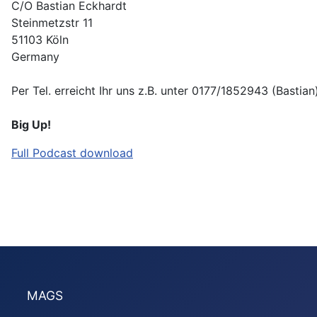
C/O Bastian Eckhardt
Steinmetzstr 11
51103 Köln
Germany
Per Tel. erreicht Ihr uns z.B. unter 0177/1852943 (Bastian
Big Up!
Full Podcast download
bigup bigupmagazin interviews reviews party dates vid
Reggae Musik riddim artist news charts modern jamaika
MAGS