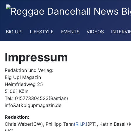
BIG UP!
LIFESTYLE
EVENTS
VIDEOS
INTERVI
Impressum
Redaktion und Verlag:
Big Up! Magazin
Heimfriedweg 25
51061 Köln
Tel.: 015773304523(Bastian)
info&at&bigupmagazin.de
Redaktion:
Chris Weber(CW), Phillipp Tann
(R.I.P.)
(PT), Katrin Basal 