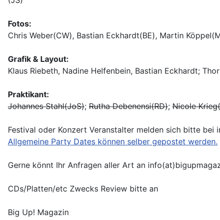
(JS)
Fotos:
Chris Weber(CW), Bastian Eckhardt(BE), Martin Köppel(MK
Grafik & Layout:
Klaus Riebeth, Nadine Helfenbein, Bastian Eckhardt; Thor
Praktikant:
Johannes Stahl(JoS)
;
Rutha Debenensi(RD)
;
Nicole Krieg
Festival oder Konzert Veranstalter melden sich bitte bei
Allgemeine Party Dates können selber gepostet werden.
Gerne könnt Ihr Anfragen aller Art an info(at)bigupmaga
CDs/Platten/etc Zwecks Review bitte an
Big Up! Magazin