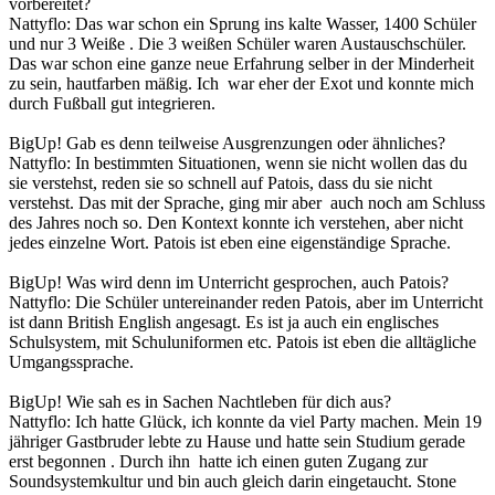
vorbereitet?
Nattyflo: Das war schon ein Sprung ins kalte Wasser, 1400 Schüler
und nur 3 Weiße . Die 3 weißen Schüler waren Austauschschüler.
Das war schon eine ganze neue Erfahrung selber in der Minderheit
zu sein, hautfarben mäßig. Ich war eher der Exot und konnte mich
durch Fußball gut integrieren.
BigUp! Gab es denn teilweise Ausgrenzungen oder ähnliches?
Nattyflo: In bestimmten Situationen, wenn sie nicht wollen das du
sie verstehst, reden sie so schnell auf Patois, dass du sie nicht
verstehst. Das mit der Sprache, ging mir aber auch noch am Schluss
des Jahres noch so. Den Kontext konnte ich verstehen, aber nicht
jedes einzelne Wort. Patois ist eben eine eigenständige Sprache.
BigUp! Was wird denn im Unterricht gesprochen, auch Patois?
Nattyflo: Die Schüler untereinander reden Patois, aber im Unterricht
ist dann British English angesagt. Es ist ja auch ein englisches
Schulsystem, mit Schuluniformen etc. Patois ist eben die alltägliche
Umgangssprache.
BigUp! Wie sah es in Sachen Nachtleben für dich aus?
Nattyflo: Ich hatte Glück, ich konnte da viel Party machen. Mein 19
jähriger Gastbruder lebte zu Hause und hatte sein Studium gerade
erst begonnen . Durch ihn hatte ich einen guten Zugang zur
Soundsystemkultur und bin auch gleich darin eingetaucht. Stone