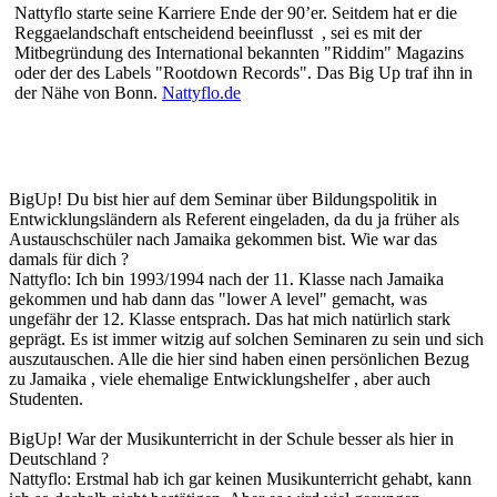
Nattyflo starte seine Karriere Ende der 90’er. Seitdem hat er die
Reggaelandschaft entscheidend beeinflusst , sei es mit der
Mitbegründung des International bekannten "Riddim" Magazins
oder der des Labels "Rootdown Records". Das Big Up traf ihn in
der Nähe von Bonn.
Nattyflo.de
BigUp! Du bist hier auf dem Seminar über Bildungspolitik in
Entwicklungsländern als Referent eingeladen, da du ja früher als
Austauschschüler nach Jamaika gekommen bist. Wie war das
damals für dich ?
Nattyflo: Ich bin 1993/1994 nach der 11. Klasse nach Jamaika
gekommen und hab dann das "lower A level" gemacht, was
ungefähr der 12. Klasse entsprach. Das hat mich natürlich stark
geprägt. Es ist immer witzig auf solchen Seminaren zu sein und sich
auszutauschen. Alle die hier sind haben einen persönlichen Bezug
zu Jamaika , viele ehemalige Entwicklungshelfer , aber auch
Studenten.
BigUp! War der Musikunterricht in der Schule besser als hier in
Deutschland ?
Nattyflo: Erstmal hab ich gar keinen Musikunterricht gehabt, kann