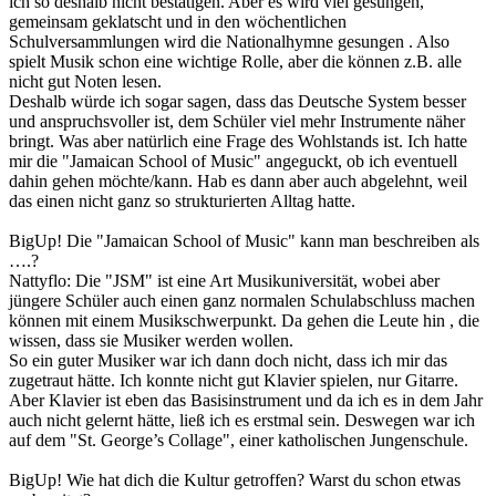
ich so deshalb nicht bestätigen. Aber es wird viel gesungen,
gemeinsam geklatscht und in den wöchentlichen
Schulversammlungen wird die Nationalhymne gesungen . Also
spielt Musik schon eine wichtige Rolle, aber die können z.B. alle
nicht gut Noten lesen.
Deshalb würde ich sogar sagen, dass das Deutsche System besser
und anspruchsvoller ist, dem Schüler viel mehr Instrumente näher
bringt. Was aber natürlich eine Frage des Wohlstands ist. Ich hatte
mir die "Jamaican School of Music" angeguckt, ob ich eventuell
dahin gehen möchte/kann. Hab es dann aber auch abgelehnt, weil
das einen nicht ganz so strukturierten Alltag hatte.
BigUp! Die "Jamaican School of Music" kann man beschreiben als
….?
Nattyflo: Die "JSM" ist eine Art Musikuniversität, wobei aber
jüngere Schüler auch einen ganz normalen Schulabschluss machen
können mit einem Musikschwerpunkt. Da gehen die Leute hin , die
wissen, dass sie Musiker werden wollen.
So ein guter Musiker war ich dann doch nicht, dass ich mir das
zugetraut hätte. Ich konnte nicht gut Klavier spielen, nur Gitarre.
Aber Klavier ist eben das Basisinstrument und da ich es in dem Jahr
auch nicht gelernt hätte, ließ ich es erstmal sein. Deswegen war ich
auf dem "St. George’s Collage", einer katholischen Jungenschule.
BigUp! Wie hat dich die Kultur getroffen? Warst du schon etwas