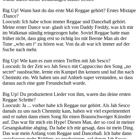
Big Up! Wann hast du das erste Mal Reggae gehört? Erstes Mixtape
/Dance?
Loocush: Ich habe schon immer Reggae und Dancehall gehört.
Meine erster Dance war- glaub ich von Daddy Freddy, was ich mir
im Walkman ständig reingezogen habe. Soviel Reggae hatte man
früher nicht, dass ging erst so richtig los mit Beenie Man als der
Tune „who am i“ zu hören war. Von da ab war ich immer auf der
Suche nach mehr.
Big Up! Wie kam es zum ersten Treffen mit Jah Sesco?
Loocush: In der Zeit wo Jah Sesco mit Cappuccino den Song „no
secret“ rausbrachte, lernte ein Kumpel ihn kennen und lud ihn nach
Chemnitz ein. Wir haben uns auf Anhieb super verstanden, so dass
daraus auch eine gute Freundschaft wurde.
Big Up! Du produziertest Lieder von ihm, waren das deine ersten
Reggae Schritte?
Loocush: Ja ... vorher habe ich Reggae nur gehört. Als Jah Sesco
damals zu uns nach Chemnitz kam, haben wir viel experimentiert
und er nahm dann einen Song für einen Braunschweiger Künstler
auf. Das war für mich ein Hype! Diesen Man, der so cool in meiner
Gesangskabine abging. Da habe ich mir gesagt, dass ist mein Ding.
Das war mein Anfang vom Reggae und Dancehall. Ich habe dann
angefangen mehr Riddims zu produzieren, auf denen Jah Sesco