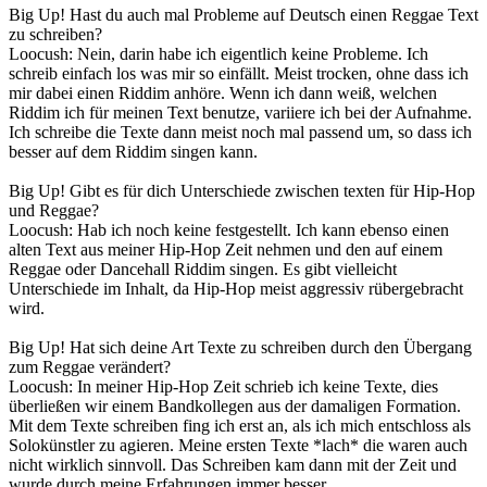
Big Up! Hast du auch mal Probleme auf Deutsch einen Reggae Text
zu schreiben?
Loocush: Nein, darin habe ich eigentlich keine Probleme. Ich
schreib einfach los was mir so einfällt. Meist trocken, ohne dass ich
mir dabei einen Riddim anhöre. Wenn ich dann weiß, welchen
Riddim ich für meinen Text benutze, variiere ich bei der Aufnahme.
Ich schreibe die Texte dann meist noch mal passend um, so dass ich
besser auf dem Riddim singen kann.
Big Up! Gibt es für dich Unterschiede zwischen texten für Hip-Hop
und Reggae?
Loocush: Hab ich noch keine festgestellt. Ich kann ebenso einen
alten Text aus meiner Hip-Hop Zeit nehmen und den auf einem
Reggae oder Dancehall Riddim singen. Es gibt vielleicht
Unterschiede im Inhalt, da Hip-Hop meist aggressiv rübergebracht
wird.
Big Up! Hat sich deine Art Texte zu schreiben durch den Übergang
zum Reggae verändert?
Loocush: In meiner Hip-Hop Zeit schrieb ich keine Texte, dies
überließen wir einem Bandkollegen aus der damaligen Formation.
Mit dem Texte schreiben fing ich erst an, als ich mich entschloss als
Solokünstler zu agieren. Meine ersten Texte *lach* die waren auch
nicht wirklich sinnvoll. Das Schreiben kam dann mit der Zeit und
wurde durch meine Erfahrungen immer besser.