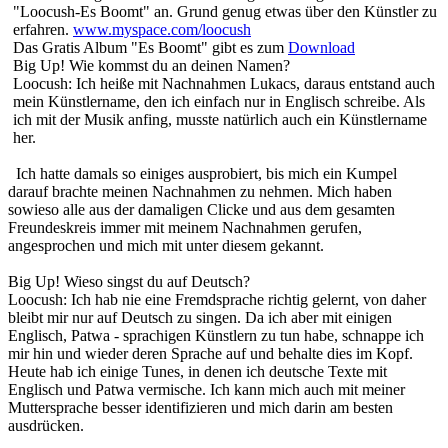
"Loocush-Es Boomt" an. Grund genug etwas über den Künstler zu
erfahren.
www.myspace.com/loocush
Das Gratis Album "Es Boomt" gibt es zum
Download
Big Up! Wie kommst du an deinen Namen?
Loocush: Ich heiße mit Nachnahmen Lukacs, daraus entstand auch
mein Künstlername, den ich einfach nur in Englisch schreibe. Als
ich mit der Musik anfing, musste natürlich auch ein Künstlername
her.
Ich hatte damals so einiges ausprobiert, bis mich ein Kumpel
darauf brachte meinen Nachnahmen zu nehmen. Mich haben
sowieso alle aus der damaligen Clicke und aus dem gesamten
Freundeskreis immer mit meinem Nachnahmen gerufen,
angesprochen und mich mit unter diesem gekannt.
Big Up! Wieso singst du auf Deutsch?
Loocush: Ich hab nie eine Fremdsprache richtig gelernt, von daher
bleibt mir nur auf Deutsch zu singen. Da ich aber mit einigen
Englisch, Patwa - sprachigen Künstlern zu tun habe, schnappe ich
mir hin und wieder deren Sprache auf und behalte dies im Kopf.
Heute hab ich einige Tunes, in denen ich deutsche Texte mit
Englisch und Patwa vermische. Ich kann mich auch mit meiner
Muttersprache besser identifizieren und mich darin am besten
ausdrücken.