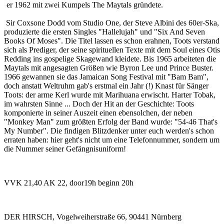
er 1962 mit zwei Kumpels The Maytals gründete.
Sir Coxsone Dodd vom Studio One, der Steve Albini des 60er-Ska,
produzierte die ersten Singles "Hallelujah" und "Six And Seven
Books Of Moses". Die Titel lassen es schon erahnen, Toots verstand
sich als Prediger, der seine spirituellen Texte mit dem Soul eines Otis
Redding ins gospelige Skagewand kleidete. Bis 1965 arbeiteten die
Maytals mit angesagten Größen wie Byron Lee und Prince Buster.
1966 gewannen sie das Jamaican Song Festival mit "Bam Bam",
doch anstatt Weltruhm gab's erstmal ein Jahr (!) Knast für Sänger
Toots: der arme Kerl wurde mit Marihuana erwischt. Harter Tobak,
im wahrsten Sinne ... Doch der Hit an der Geschichte: Toots
komponierte in seiner Auszeit einen ebensolchen, der neben
"Monkey Man" zum größten Erfolg der Band wurde: "54-46 That's
My Number". Die findigen Blitzdenker unter euch werden's schon
erraten haben: hier geht's nicht um eine Telefonnummer, sondern um
die Nummer seiner Gefängnisuniform!
VVK 21,40 AK 22, door19h beginn 20h
DER HIRSCH, Vogelweiherstraße 66, 90441 Nürnberg